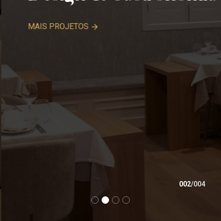
MAIS PROJETOS
002
/
004
1
2
3
4